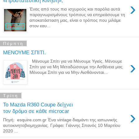
«Προστατευτική Κίνηση»,
›
Ένας από τους πιο ισχυρούς και παρόλα αυτά
παραγνωρισμένους τρόπους να επηρεάσουμε τη
αποκατάσταση μας, είναι ο τρόπος που μιλάμε
στον εαυ...
Πέμπτη
ΜΕΝΟΥΜΕ ΣΠΙΤΙ.
›
Μένουμε Σπίτι για να Μένουμε Υγιείς. Μένουμε
Σπίτι για να Μη Μεταδώσουμε την Ασθένεια μας
Μένουμε Σπίτι για να Μην Αισθάνονται...
Τρίτη
Το Mazda R360 Coupe δείχνει
›
τον δρόμο σε κάθε microcar
Πηγή: esquire.com.gr Ένα vintage διαμάντι της ιαπωνικής
αυτοκινητοβιομηχανίας. Γράφει: Γιάννης Σπανός 10 Μαρτίου
2020 ...