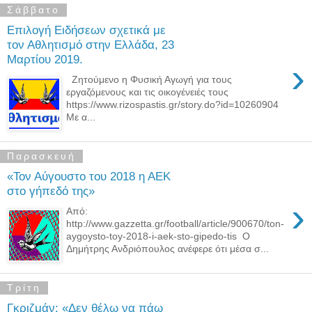
Σάββατο
Επιλογή Ειδήσεων σχετικά με
τον Αθλητισμό στην Ελλάδα, 23
Μαρτίου 2019.
›
Ζητούμενο η Φυσική Αγωγή για τους
εργαζόμενους και τις οικογένειές τους
https://www.rizospastis.gr/story.do?id=10260904
Με α...
Παρασκευή
«Τον Αύγουστο του 2018 η ΑΕΚ
στο γήπεδό της»
›
Από:
http://www.gazzetta.gr/football/article/900670/ton-
aygoysto-toy-2018-i-aek-sto-gipedo-tis Ο
Δημήτρης Ανδριόπουλος ανέφερε ότι μέσα σ...
Τρίτη
Γκριζμάν: «Δεν θέλω να πάω